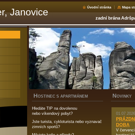
Úvodní stránka
Mapa st
r, Janovice
zadní brána Adršp
H
N
OSTINEC S APARTMÁNEM
OVINKY
Hledáte TIP na dovolenou
nebo víkendový pobyt?
01.07.2026
PRÁZDN
Jste turista, cykloturista nebo vyznavač
DOBA
zimních sportů?
V červenc
Milujete koňe a přírodu?