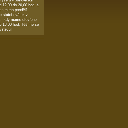
 Tyšerů v Janovicích
d 12,00 do 20,00 hod. a
en mimo pondělí.
e státní svátek v
7., kdy máme otevřeno
o 18,00 hod. Těšíme se
vštěvu!