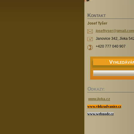
K
ONTAKT
Josef Tyšer
joseftys
er@gmail
.co
Janovice 342, Jívka 54
+420 777 040 907
V
YHLEDÁVÁN
O
DKAZY:
www.jivka.cz
www.vlekradvanice.cz
www.webnode.cz