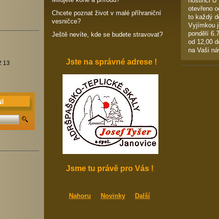
hostinci U
otevřeno o
Chcete poznat život v malé příhraniční
to každý d
vesničce?
Vyjímkou j
pondělí 6.
Ještě nevíte, kde se budete stravovat?
od 12,00 d
na Vaši ná
m
Jste na správné adrese !
2 13
Í
Jsme tu právě pro Vás !
Nahoru
Novinky
Další