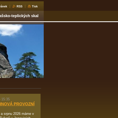
ránek
RSS
Tisk
ašsko-teplických skal
 15:35
INOVÁ PROVOZNÍ
i a srpnu 2026 máme v