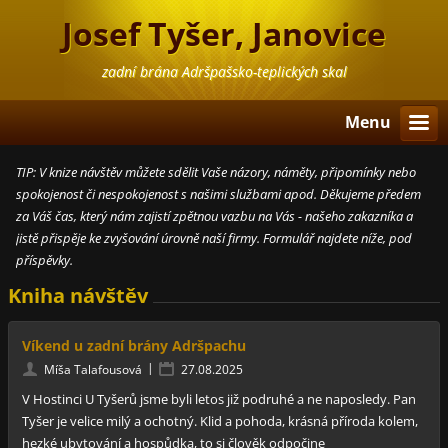
Josef Tyšer, Janovice
zadní brána Adršpašsko-teplických skal
Menu
TIP: V knize návštěv můžete sdělit Vaše názory, náměty, připomínky nebo
spokojenost či nespokojenost s našimi službami apod. Děkujeme předem
za Váš čas, který nám zajistí zpětnou vazbu na Vás - našeho zakazníka a
jistě přispěje ke zvyšování úrovně naší firmy. Formulář najdete níže, pod
příspěvky.
Kniha návštěv
Víkend u zadní brány Adršpachu
|
Míša Talafousová
27.08.2025
V Hostinci U Tyšerů jsme byli letos již podruhé a ne naposledy. Pan
Tyšer je velice milý a ochotný. Klid a pohoda, krásná příroda kolem,
hezké ubytování a hospůdka, to si člověk odpočine