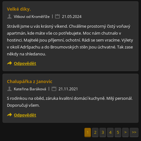
Velké díky.
|
Vítkovi od Kroměříže
21.05.2024
Strávili jsme u vás krásný víkend. Chválíme prostorný čistý voňavý
apartmán, kde máte vše co potřebujete. Moc nám chutnalo v
hostinci. Majitelé jsou příjemní, ochotní. Rádi se sem vracíme. Výlety
v okolí Adršpachu a do Broumovských stěn jsou úchvatné. Tak zase
někdy na shledanou.
Odpovědět
Chalupářka z Janovic
|
Kateřina Baráková
21.11.2021
S rodinkou na oběd, záruka kvalitní domácí kuchyně. Milý personál.
Doporučuji všem.
Odpovědět
1
2
3
4
5
>
>>