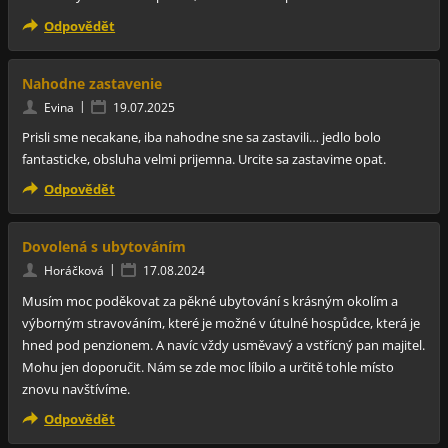
Odpovědět
Nahodne zastavenie
|
Evina
19.07.2025
Prisli sme necakane, iba nahodne sne sa zastavili… jedlo bolo
fantasticke, obsluha velmi prijemna. Urcite sa zastavime opat.
Odpovědět
Dovolená s ubytováním
|
Horáčková
17.08.2024
Musím moc poděkovat za pěkné ubytování s krásným okolím a
výborným stravováním, které je možné v útulné hospůdce, která je
hned pod penzionem. A navíc vždy usměvavý a vstřícný pan majitel.
Mohu jen doporučit. Nám se zde moc líbilo a určitě tohle místo
znovu navštívíme.
Odpovědět