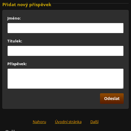
Přidat nový příspěvek
Jméno:
Titulek:
Příspěvek:
Nahoru
Úvodní stránka
Další