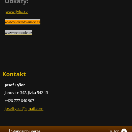
Odkazy:
www.jivka.cz
www.vlekradvanice.cz
www.webnode.cz
Kontakt
Josef Tyšer
Janovice 342, Jívka 542 13
+420 777 040 907
joseftys
er@gmail
.com
Standardní verze
To Top