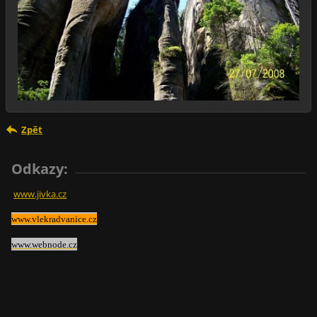
Zpět
Odkazy:
www.jivka.cz
www.vlekradvanice.cz
www.webnode.cz