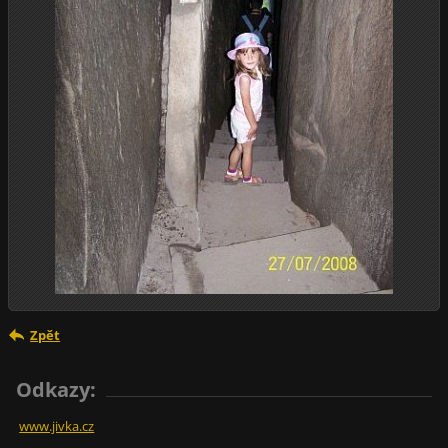
Zpět
Odkazy:
www.jivka.cz