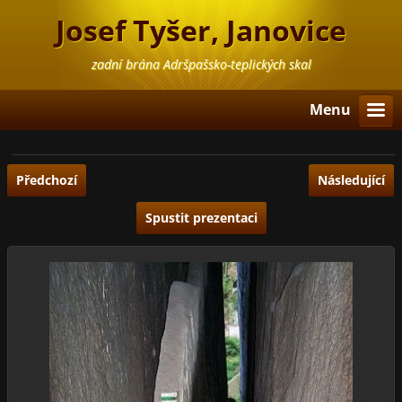
Josef Tyšer, Janovice
zadní brána Adršpašsko-teplických skal
Menu
Předchozí
Následující
Spustit prezentaci