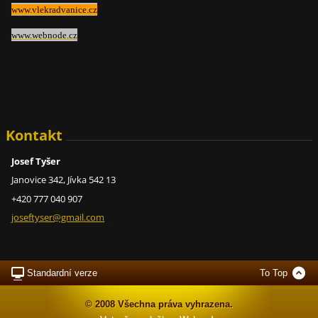
www.vlekradvanice.cz
www.webnode.cz
Kontakt
Josef Tyšer
Janovice 342, Jívka 542 13
+420 777 040 907
joseftys
er@gmail
.com
Standardní verze
To Top
© 2008 Všechna práva vyhrazena.