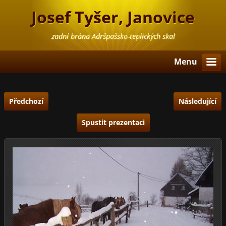
Josef Tyšer, Janovice
zadní brána Adršpašsko-teplických skal
Menu
Předchozí
Následující
Spustit prezentaci