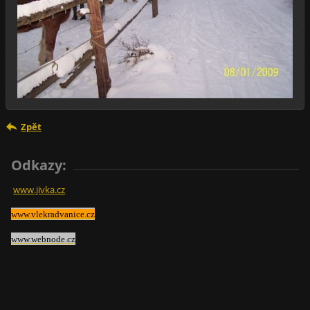
Zpět
Odkazy:
www.jivka.cz
www.vlekradvanice.cz
www.webnode.cz