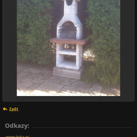
Zpět
Odkazy:
www.jivka.cz