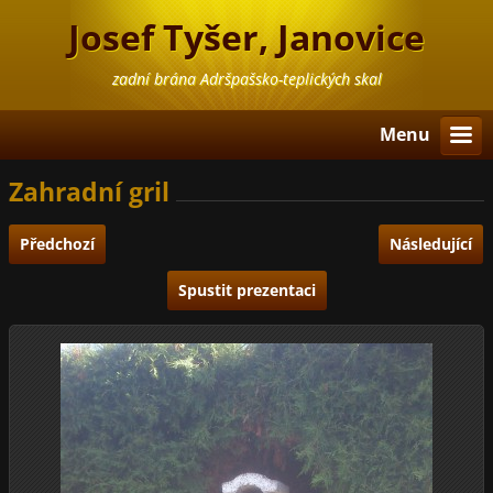
Josef Tyšer, Janovice
zadní brána Adršpašsko-teplických skal
Menu
Zahradní gril
Předchozí
Následující
Spustit prezentaci