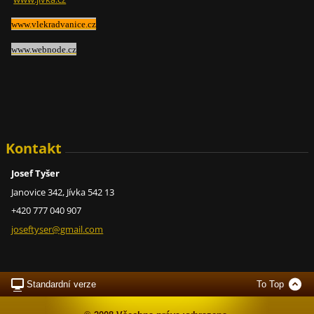
www.vlekradvanice.cz
www.webnode.cz
Kontakt
Josef Tyšer
Janovice 342, Jívka 542 13
+420 777 040 907
joseftys
er@gmail
.com
Standardní verze
To Top