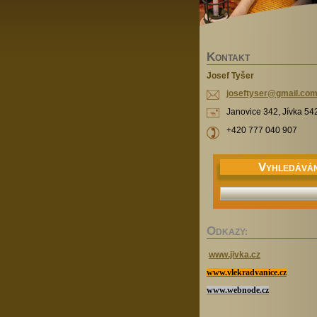
K
ONTAKT
Josef Tyšer
joseftys
er@gmail
.co
Janovice 342, Jívka 54
+420 777 040 907
V
YHLEDÁVÁN
O
DKAZY:
www.jivka.cz
www.vlekradvanice.cz
www.webnode.cz