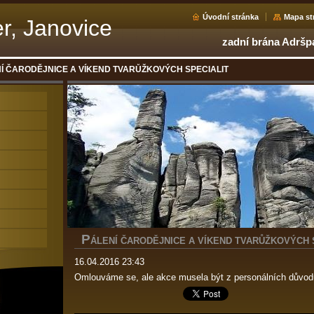
Úvodní stránka
Mapa st
r, Janovice
zadní brána Adršp
Í ČARODĚJNICE A VÍKEND TVARŮŽKOVÝCH SPECIALIT
P
ÁLENÍ ČARODĚJNICE A VÍKEND TVARŮŽKOVÝCH 
16.04.2016 23:43
Omlouváme se, ale akce musela být z personálních důvodů