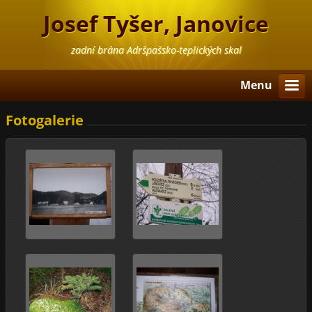
Josef Tyšer, Janovice
zadní brána Adršpašsko-teplických skal
Menu
Fotogalerie