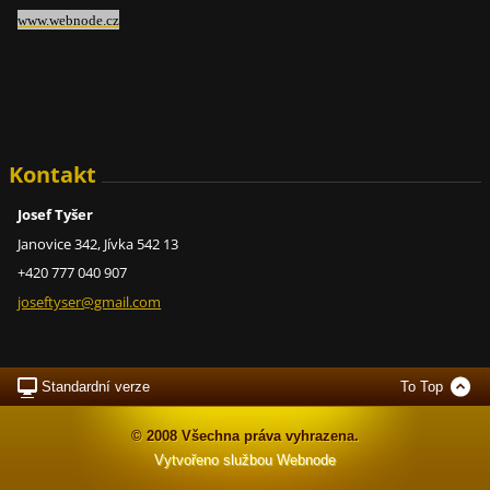
www.webnode.cz
Kontakt
Josef Tyšer
Janovice 342, Jívka 542 13
+420 777 040 907
joseftys
er@gmail
.com
Standardní verze
To Top
© 2008 Všechna práva vyhrazena.
Vytvořeno službou
Webnode