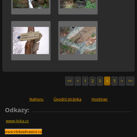
<<
<
1
2
3
4
5
>
>>
Nahoru
Úvodní stránka
Hostinec
Odkazy:
www.jivka.cz
www.vlekradvanice.cz