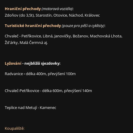
Hraniční přechody
(motorová vozidla)
:
Zdoňov (do 3,5t), Starostín, Otovice, Náchod, Královec
Turistické hraniční přechody
(pouze pro pěší a cyklisty)
:
Chvaleč - Petříkovice, Libná, Janovičky, Božanov, Machovská Lhota,
Žd'árky, Malá Čermná aj.
Lyžování
- nejbližší sjezdovky:
Radvanice
-
délka 400m, převýšení 100m
Chvaleč-Petříkovice
- délka 600m, převýšení 140m
Teplice nad Metují - Kamenec
Koupaliště: