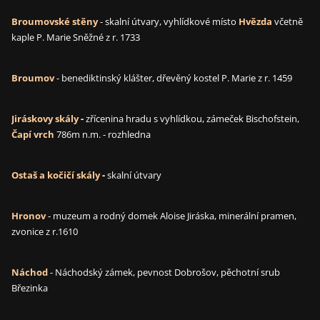
Broumovské stěny
- skalní útvary, vyhlídkové místo
Hvězda
včetně
kaple P. Marie Sněžné z r. 1733
Broumov
- benediktinský klášter, dřevěný kostel P. Marie z r. 1459
Jiráskovy skály
-
zřícenina hradu s vyhlídkou, zámeček Bischofstein,
Čapí vrch
786m n.m. - rozhledna
Ostaš a kočičí skály
-
skalní útvary
Hronov
- muzeum a rodný domek Aloise Jiráska, minerální pramen,
zvonice z r.1610
Náchod
- Náchodský zámek, pevnost Dobrošov, pěchotní srub
Březinka