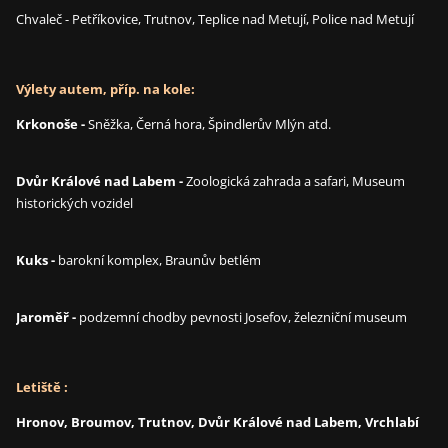
Chvaleč - Petříkovice, Trutnov, Teplice nad Metují, Police nad Metují
Výlety autem, příp. na kole:
Krkonoše
-
Sněžka, Černá hora, Špindlerův Mlýn atd.
Dvůr Králové nad Labem
-
Zoologická zahrada a safari, Museum
historických vozidel
Kuks
-
barokní komplex, Braunův betlém
Jaroměř
-
podzemní chodby pevnosti Josefov, železniční museum
Letiště :
Hronov, Broumov, Trutnov, Dvůr Králové nad Labem, Vrchlabí