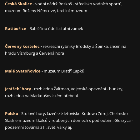
Česká Skalice
-
vodní nádrž Rozkoš - středisko vodních sportů,
muzeum Boženy Němcové, textilní muzeum
Ratibořice
- Babiččino údolí, státní zámek
Červený kostelec
-
rekreační rybníky Brodský a Špinka, zřícenina
hradu Vízmburg a Červená hora
Malé Svatoňovice
- muzeum Bratří Čapků
Jestřebí hory
-
rozhledna Žaltman, vojenská opevnění - bunkry,
rozhledna na Markoušovickém hřebeni
Polsko
- Stolové hory, lázeňské letovisko Kudowa Zdroj, Chelmsko
Slaskie-muzeum tkalců v roubených domech s podloubím, Gluszyca -
podzemní továrna z II. svět. války aj.