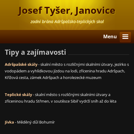
Josef Tyšer, Janovice
zadní brána Adršpašsko-teplických skal
Menu
Tipy a zajímavosti
Adršpašské skály
- skalní město s rozličnými skalními útvary, jezírko s
vodopádem a vyhlídkovou jízdou na lodi, zřícenina hradu Adršpach,
Křížová cesta, zámek Adršpach a horolezecké muzeum
Teplické skály
- skalní město s rozličnými skalními útvary a
zříceninou hradu Střmen, v soutěsce Sibiř vydrží sníh až do léta
Jívka
- Měděný důl Bohumír