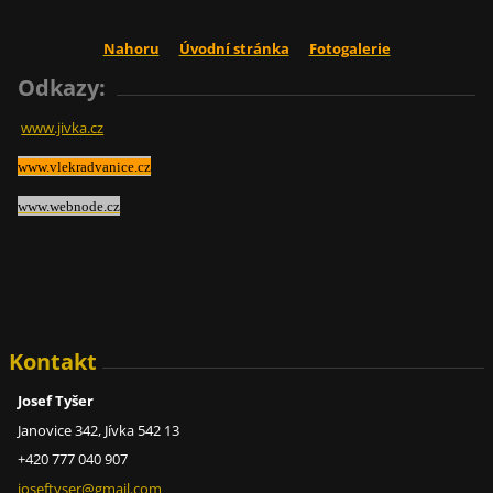
Nahoru
Úvodní stránka
Fotogalerie
Odkazy:
www.jivka.cz
www.vlekradvanice.cz
www.webnode.cz
Kontakt
Josef Tyšer
Janovice 342, Jívka 542 13
+420 777 040 907
joseftys
er@gmail
.com